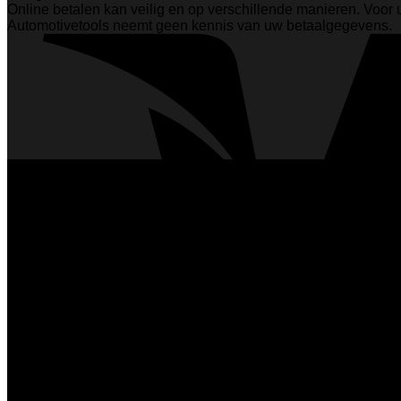
Online betalen kan veilig en op verschillende manieren. Voor
Automotivetools neemt geen kennis van uw betaalgegevens.