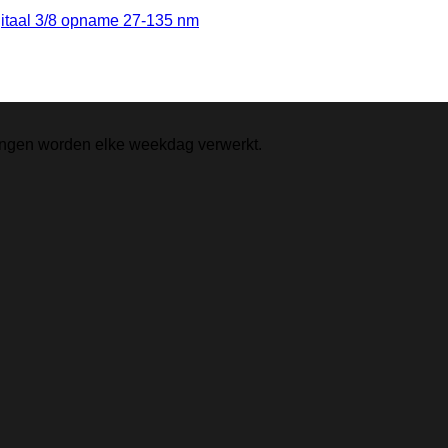
gitaal 3/8 opname 27-135 nm
lingen worden elke weekdag verwerkt.