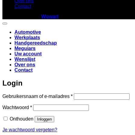
Over ons
Contact
Copyright 2026 ©
Wowart
Automotive
Werkplaats
Handgereedschap
Meguiars
Uw account
Wenslijst
Over ons
Contact
Login
Vereist
Gebruikersnaam of e-mailadres
*
Vereist
Wachtwoord
*
Onthouden
Inloggen
Je wachtwoord vergeten?