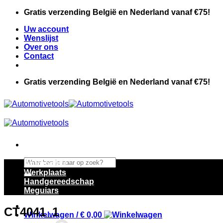
Ga
Gratis verzending België en Nederland vanaf €75!
naar
Uw account
inhoud
Wenslijst
Over ons
Contact
Gratis verzending België en Nederland vanaf €75!
Zoeken
Automotive
naar:
Werkplaats
Handgereedschap
Meguiars
CT4041_1
Winkelwagen /
€
0,00