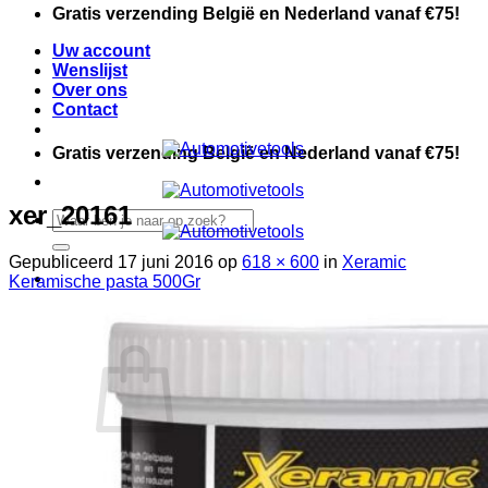
Ga
Gratis verzending België en Nederland vanaf €75!
naar
Uw account
inhoud
Wenslijst
Over ons
Contact
Gratis verzending België en Nederland vanaf €75!
xer_20161
Zoeken
naar:
Gepubliceerd
17 juni 2016
op
618 × 600
in
Xeramic
Keramische pasta 500Gr
Automotive
Winkelwagen /
€
0,00
Werkplaats
Handgereedschap
Meguiars
Geen producten in de winkelwagen.