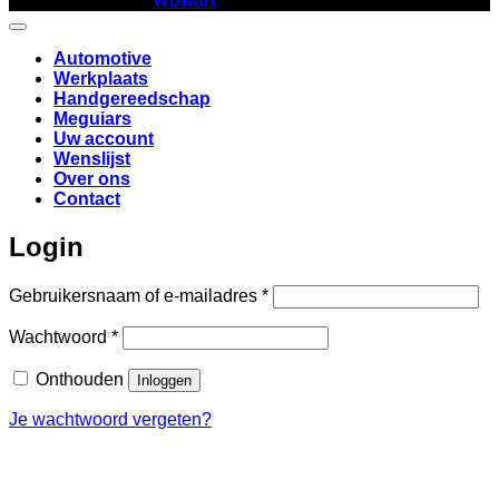
Copyright 2026 ©
Wowart
Automotive
Werkplaats
Handgereedschap
Meguiars
Uw account
Wenslijst
Over ons
Contact
Login
Vereist
Gebruikersnaam of e-mailadres
*
Vereist
Wachtwoord
*
Onthouden
Inloggen
Je wachtwoord vergeten?