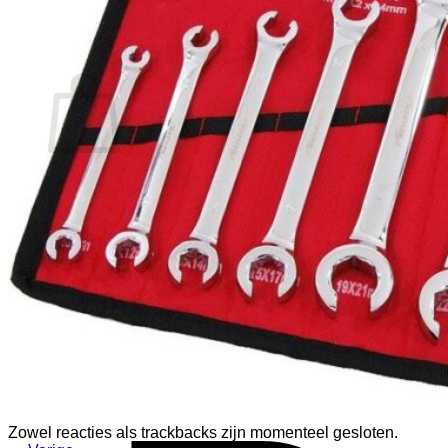
Terug naar winkel
Winkelwagen
Geen producten in de winkelwagen.
Terug naar winkel
V
Zowel reacties als trackbacks zijn momenteel gesloten.