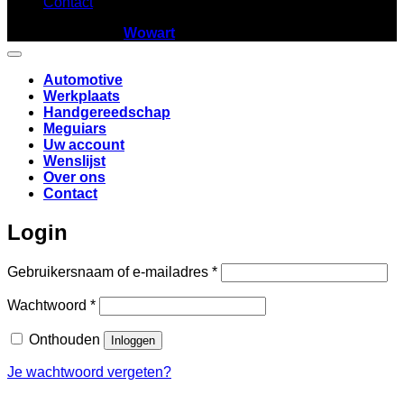
Contact
Copyright 2026 ©
Wowart
Automotive
Werkplaats
Handgereedschap
Meguiars
Uw account
Wenslijst
Over ons
Contact
Login
Vereist
Gebruikersnaam of e-mailadres
*
Vereist
Wachtwoord
*
Onthouden
Inloggen
Je wachtwoord vergeten?