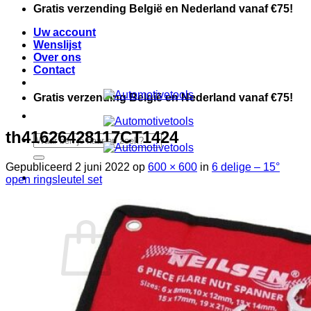
Ga
Gratis verzending België en Nederland vanaf €75!
naar
Uw account
inhoud
Wenslijst
Over ons
Contact
Gratis verzending België en Nederland vanaf €75!
th41626428117CT1424
Zoeken
naar:
Gepubliceerd
2 juni 2022
op
600 × 600
in
6 delige – 15°
open ringsleutel set
Automotive
Winkelwagen /
€
0,00
Werkplaats
Handgereedschap
Meguiars
Geen producten in de winkelwagen.