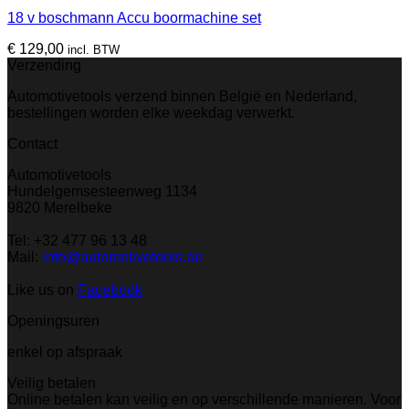
18 v boschmann Accu boormachine set
€
129,00
incl. BTW
Verzending
Automotivetools verzend binnen België en Nederland,
bestellingen worden elke weekdag verwerkt.
Contact
Automotivetools
Hundelgemsesteenweg 1134
9820 Merelbeke
Tel: +32 477 96 13 48
Mail:
info@automotivetools.be
Like us on
Facebook
Openingsuren
enkel op afspraak
Veilig betalen
Online betalen kan veilig en op verschillende manieren. Voor