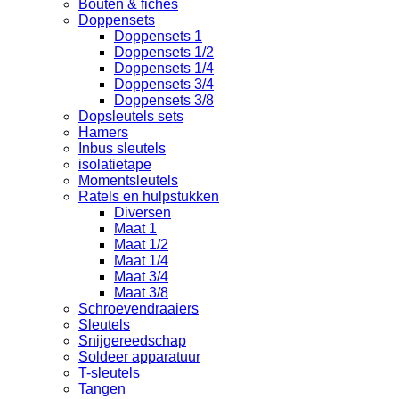
Bouten & fiches
Doppensets
Doppensets 1
Doppensets 1/2
Doppensets 1/4
Doppensets 3/4
Doppensets 3/8
Dopsleutels sets
Hamers
Inbus sleutels
isolatietape
Momentsleutels
Ratels en hulpstukken
Diversen
Maat 1
Maat 1/2
Maat 1/4
Maat 3/4
Maat 3/8
Schroevendraaiers
Sleutels
Snijgereedschap
Soldeer apparatuur
T-sleutels
Tangen