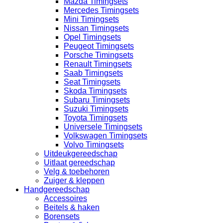
Mazda Timingsets
Mercedes Timingsets
Mini Timingsets
Nissan Timingsets
Opel Timingsets
Peugeot Timingsets
Porsche Timingsets
Renault Timingsets
Saab Timingsets
Seat Timingsets
Skoda Timingsets
Subaru Timingsets
Suzuki Timingsets
Toyota Timingsets
Universele Timingsets
Volkswagen Timingsets
Volvo Timingsets
Uitdeukgereedschap
Uitlaat gereedschap
Velg & toebehoren
Zuiger & kleppen
Handgereedschap
Accessoires
Beitels & haken
Borensets