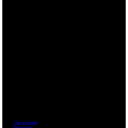
B
Uw account
Wenslijst