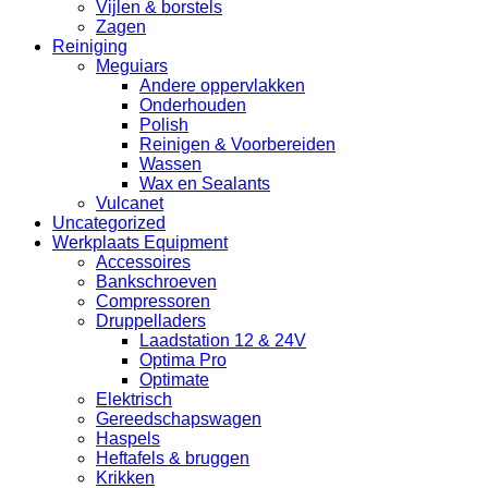
Vijlen & borstels
Zagen
Reiniging
Meguiars
Andere oppervlakken
Onderhouden
Polish
Reinigen & Voorbereiden
Wassen
Wax en Sealants
Vulcanet
Uncategorized
Werkplaats Equipment
Accessoires
Bankschroeven
Compressoren
Druppelladers
Laadstation 12 & 24V
Optima Pro
Optimate
Elektrisch
Gereedschapswagen
Haspels
Heftafels & bruggen
Krikken