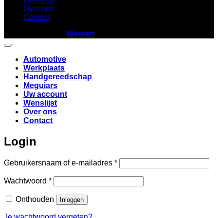
Over ons
Contact
Copyright 2026 ©
Wowart
Automotive
Werkplaats
Handgereedschap
Meguiars
Uw account
Wenslijst
Over ons
Contact
Login
Vereist
Gebruikersnaam of e-mailadres
*
Vereist
Wachtwoord
*
Onthouden
Inloggen
Je wachtwoord vergeten?